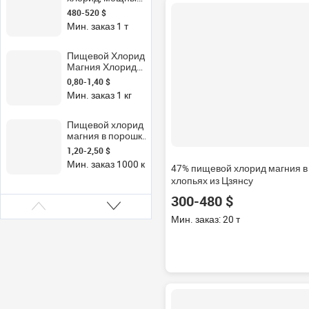
гранулы хлорид
снегоплавильный
480-520 $
натрия соль
порошок, хлопья
Мин. заказ 1 т
и
гранулированный
внешний вид
Пищевой Хлорид
Магния Хлорид
гексагидарт
0,80-1,40 $
BP/USP/FCC
Мин. заказ 1 кг
морская соль
MgCl2 порошок
чешуйка
Пищевой хлорид
магния в порошке
и хлопьях для
1,20-2,50 $
диализа почек, а
Мин. заказ 1000 кг
47% пищевой хлорид магния в
также для
использования в
хлопьях из Цзянсу
качестве
300-480 $
дорожной соли
Мин. заказ: 20 т