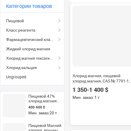
Категории товаров
Пищевой
Класс реагента
Фармацевтический класс
Жидкий хлорид магния
Хлорид магния гексагидрат
Хлорид кальция
Хлорид магния, пищевой
Ungrouped
хлорид магния, CAS № 7791-18
6
1 350-1 400 $
Пищевой 47%
Мин. заказ: 1 т
хлорид магния
для
400-600 $
производства
Мин. заказ 20 т
тофу и
применения
удобрений
Пищевой Магний
промышленные
хлорид, мощный