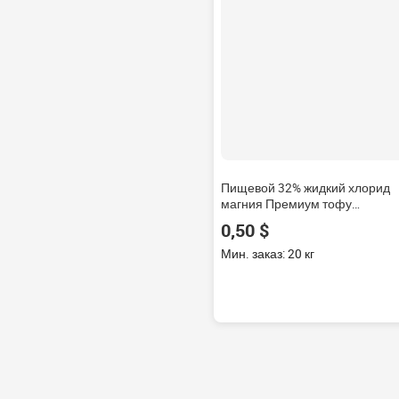
Пищевой 32% жидкий хлорид
магния Премиум тофу
коагулянт морская соль и
0,50 $
хлорид натрия в порошке и
чешуйках внешний вид
Мин. заказ: 20 кг