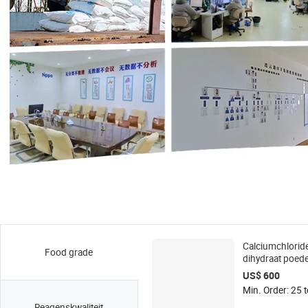
Calciumchlorid
Food grade
dihydraat poede
vlokkenzout, vo
US$ 600
landbouwdesicc
Min. Order: 25 
sneeuwsmeltmi
Reagenskwaliteit