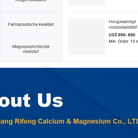
Hoogwaardige
Farmaceutische kwaliteit
voedseladditief
Magnesiumchlor
US$ 500- 680
46,5% Nigari vl
Min. Order: 10 
Magnesiumchloride
vloeistof