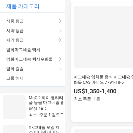
제품 카테고리
식품 등급
시약 등급
제약 등급
염화마그네슘 액체
염화마그네슘 헥사수화물
염화 칼슘
마그네슘 염화물 음식 마그네슘 
그룹 해제
화물 CAS 아니오 7791-18-6
US$1,350-1,400
MgCl2 하이 퀄리티 식
최소 주문: 1 톤
품 등급 마그네슘 염
화물 육사 수소 바다
US$1.10-2
분말 플레이크 입상
최소. 주문 1 킬로그램
마그네슘 오일 효
소 비타민 아미노