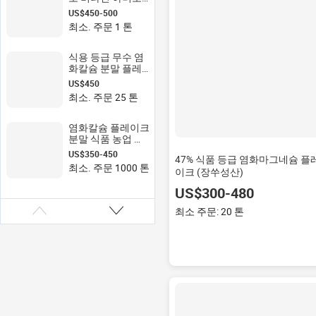
산 방부제 MCP 분
US$450-500
말 표준
최소. 주문 1 톤
식용 등급 무수 염
화칼슘 분말 플레
이크 입상 제설제
US$450
수처리 제습제 사
최소. 주문 25 톤
용 산업용
염화칼슘 플레이크
분말 식품 농업 등
급 신장 제습제 눈
US$350-450
47% 식품 등급 염화마그네슘 플
녹는 물 처리
최소. 주문 1000 톤
이크 (장쑤성산)
US$300-480
최소 주문: 20 톤