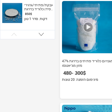
מהמפעל כתוסף
מזון
אבקת/פתיתי/גרגירי
סידן כלוריד בדרגת
מזון, דרגת USP,
‏850 ‏$
CaCl2 דיהידרט,
דקות. סדר 1 טון
אספקה ישירה
מהמפעל בכמויות
גדולות
47% מגנזיום כלוריד פתיתים בדרגת
מזון מג'יאנגסו
‏300 ‏-‏480 ‏$
מינימום הזמנה: 20 טונות