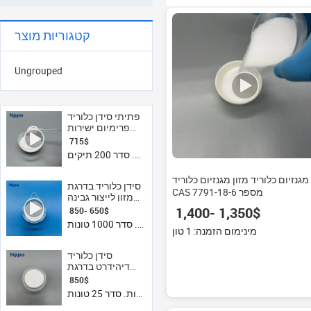
קטגוריות מוצר
Ungrouped
פתיתי סידן כלוריד
פרימיום ישירות
מהמפעל, דרגת
‏715 ‏$
מזון ודרגת תרופות,
דקות. סדר 200 תיקים
CaCl2 דיהידרט,
כתוסף סידן
מגנזיום כלוריד מזון מגנזיום כלוריד
סידן כלוריד בדרגת
CAS מספר 7791-18-6
מזון לייצור גבינה
E509 עיבוי סידן
‏1,350 ‏-‏1,400 ‏$
‏650 ‏-‏850 ‏$
בדרגה פרמצבטית
דקות. סדר 1000 טונות
פתיתי CaCl2
מינימום הזמנה: 1 טון
ישירות מהמפעל
סידן כלוריד
דיהידרט בדרגת
מזון, פתיתים,
‏850 ‏$
אבקה בדרגת USP,
דקות. סדר 25 טונות
סיטונאות ישירה