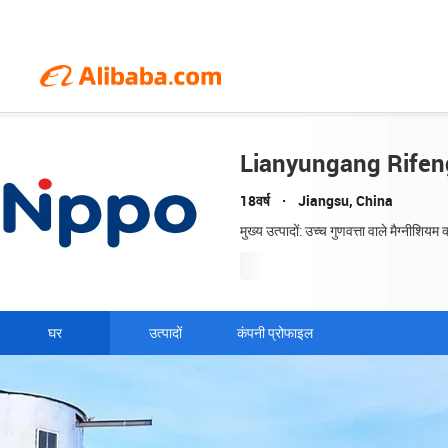
Lianyungang Rifen
18वर्ष
Jiangsu, China
मुख्य उत्पादों: उच्च गुणवत्ता वाले मैग्नीशिय
घर
उत्पादों
कंपनी प्रोफाइल