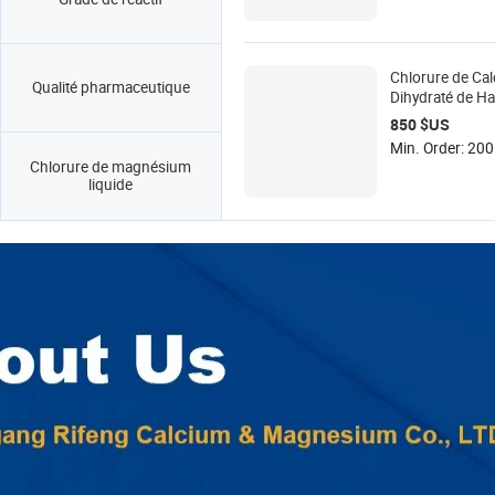
dihydraté pour
complément de
Chlorure de Ca
Qualité pharmaceutique
Dihydraté de Ha
Pureté Qualité 
850 $US
E509 Granulés 
Min. Order: 200
USP CaCl2 Pelle
Chlorure de magnésium
Directe Usine p
liquide
Boissons