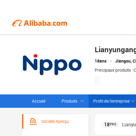
Lianyungang
18ans
Jiangsu, C
Principaux produits : 
Accueil
Produits
Profil de l'entreprise
Société Aperçu
18
Lianyu
YRS