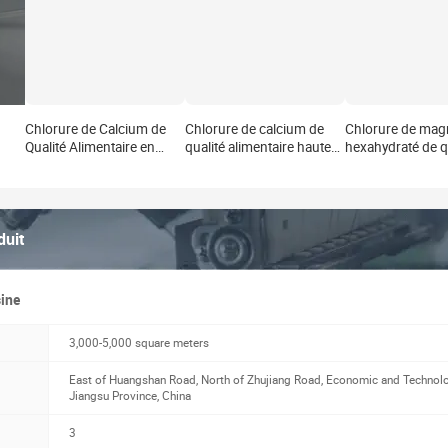
Chlorure de Calcium de
Chlorure de calcium de
Chlorure de ma
Qualité Alimentaire en
qualité alimentaire haute
hexahydraté de q
Gros d'Usine, Chlorure de
pureté 99-107% en
alimentaire haute
Calcium Dihydraté CAS
poudre pour l'industrie
en poudre, additi
10043-52-4
alimentaire
chlorure de mag
MgCl2.6H2O
duit
sine
3,000-5,000 square meters
East of Huangshan Road, North of Zhujiang Road, Economic and Technolog
Jiangsu Province, China
3