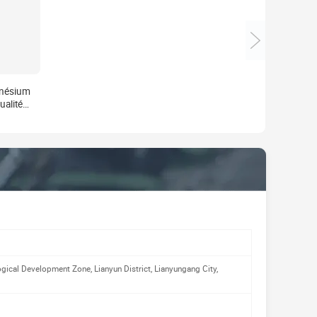
gnésium
ualité
 pureté
fs au
nésium
ical Development Zone, Lianyun District, Lianyungang City,