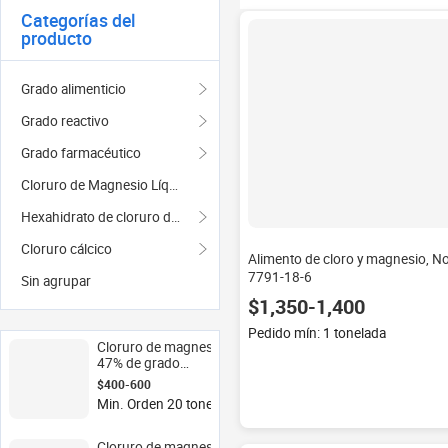
Categorías del
producto
Grado alimenticio
Grado reactivo
Grado farmacéutico
Cloruro de Magnesio Líquido
Hexahidrato de cloruro de magnesio
Cloruro cálcico
Alimento de cloro y magnesio, No
7791-18-6
Sin agrupar
$1,350-1,400
Pedido mín: 1 tonelada
Cloruro de magnesio
47% de grado
alimenticio para la
$400-600
producción de tofu y la
Min. Orden 20 toneladas
aplicación de
fertilizantes Gránulos
industriales Sal de
Cloruro de magnesio