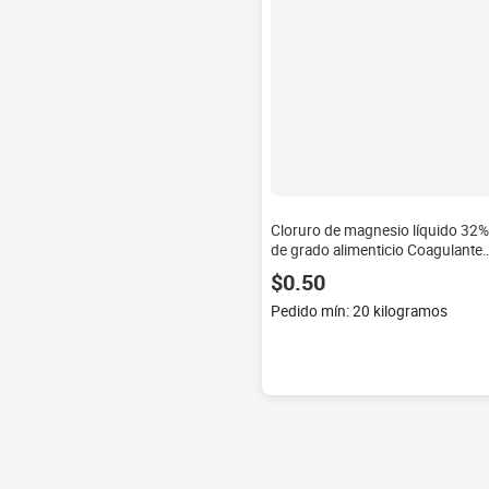
Cloruro de magnesio líquido 32%
de grado alimenticio Coagulante
de tofu Premium Sal marina y
$0.50
cloruro de sodio en apariencia de
polvo y escamas
Pedido mín: 20 kilogramos