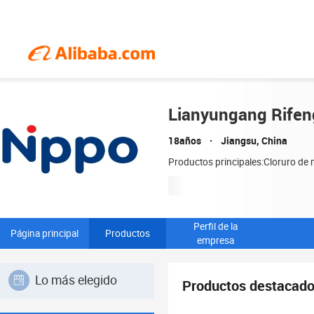
Lianyungang Rifen
18años
Jiangsu, China
Productos principales:Cloruro de m
Perfil de la
Página principal
Productos
empresa
Lo más elegido
Productos destacad