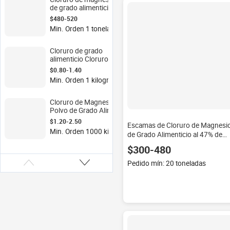
cloruro de sodio
de grado alimenticio
Agente de fusión de
$480-520
nieve en polvo en
Min. Orden 1 tonelada
escamas y apariencia
granular
Cloruro de grado
alimenticio Cloruro de
magnesio Hexahidarte
$0.80-1.40
BP/USP/FCC Sal
Min. Orden 1 kilogramo
Marina MgCl2 Polvo en
escamas
Cloruro de Magnesio en
Polvo de Grado Alimenticio,
Sal para Diálisis Renal, Sal
$1.20-2.50
Escamas de Cloruro de Magnesi
para Aplicaciones de
Min. Orden 1000 kilogramos
de Grado Alimenticio al 47% de
Deshielo en Carreteras,
Grado Alimenticio
Jiangsu
$300-480
Pedido mín: 20 toneladas