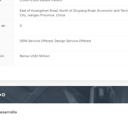
a
3,000-5,000 square meters
East of Huangshan Road, North of Zhujiang Road, Economic and Tech
City, Jiangsu Province, China
s de
3
OEM Service Offered, Design Service Offered
ión
Below US$1 Million
I+D
esarrollo