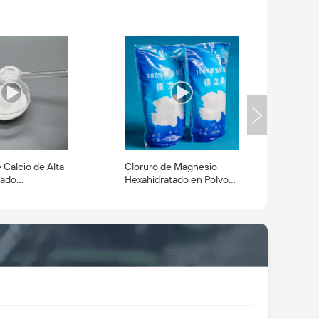
 Calcio de Alta
Cloruro de Magnesio
rado
Hexahidratado en Polvo
io, 99-107% en
de Alta Pureza, Grado
 la Industria
Alimenticio, Aditivos de
a
Cloruro de Magnesio
MgCL2.6H2O