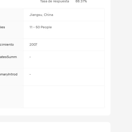
Tasa de respuesta
88.37%
Jiangsu, China
les
11 - 50 People
cimiento
2007
icatesSumm
-
maryIntrod
-