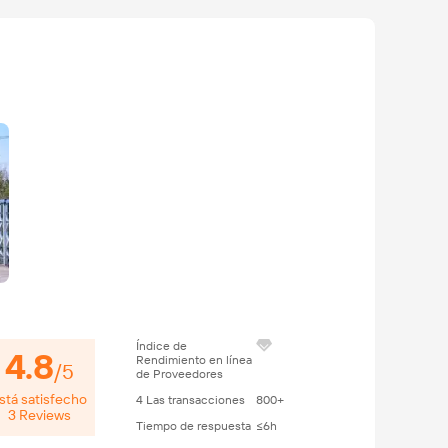
Índice de
4.8
Rendimiento en línea
/
5
de Proveedores
stá satisfecho
4
Las transacciones
800+
3
Reviews
Tiempo de respuesta
≤6h