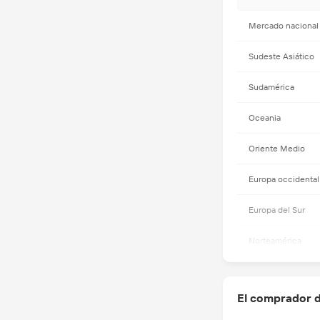
Mercado nacional
Sudeste Asiático
Sudamérica
Oceania
Oriente Medio
Europa occidental
Europa del Sur
Norteamérica
Capacidad comer
El comprador d
Idioma hablado