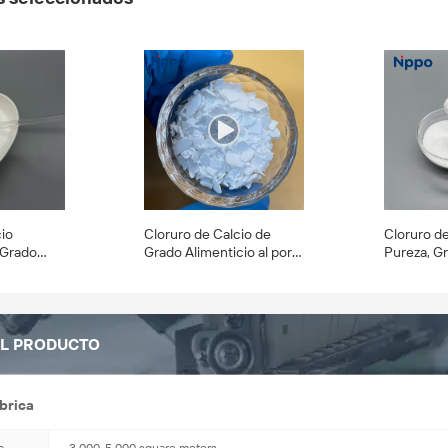
cio
Cloruro de Calcio de
Cloruro de
 Grado
Grado Alimenticio al por
Pureza, G
Polvo
Mayor de Fábrica, Cloruro
Alimentic
de Calcio Dihidratado
Polvo para
CAS 10043-52-4
Alimentari
EL PRODUCTO
brica