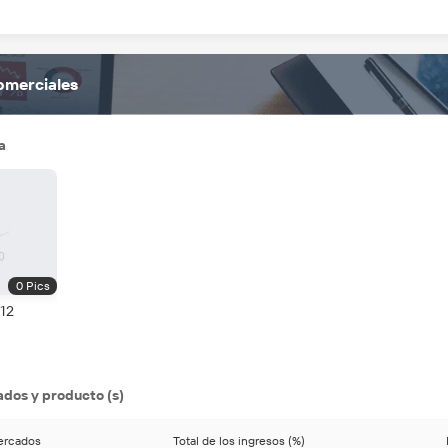
omerciales
a
0
Pics
12
ados y producto (s)
mercados
Total de los ingresos (%)