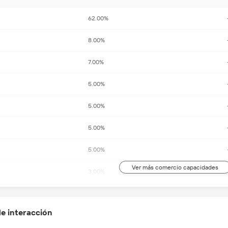
62.00%
8.00%
7.00%
5.00%
5.00%
5.00%
5.00%
Ver más comercio capacidades
3.00%
cial
e interacción
English, Chinese, Japanese