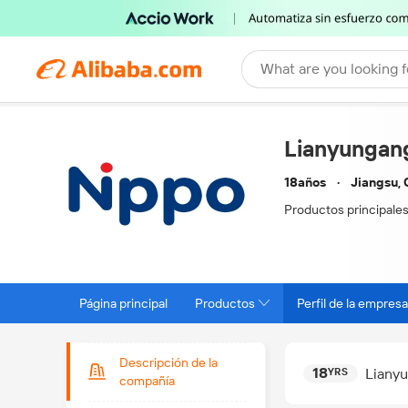
What are you looking f
Lianyungang
18años
Jiangsu, 
Productos principales
Página principal
Productos
Perfil de la empresa
Descripción de la
18
Lianyu
YRS
compañía