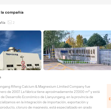
 la compañía
añía
2
a
ungang Rifeng Calcium & Magnesium Limited Company fue
nero de 2007. La fábrica tiene aproximadamente 27,000 m² y está
 de Desarrollo Económico de Lianyungang, en la provincia de
E
ializamos en la integración de importación, exportación y
 producto, cloruro de magnesio, está especializado en grado