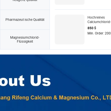
Hochreines
Pharmazeut ische Qualität
Calciumchlorid-
Lebensmittelqua
850 $
Granulat USP-Qu
Min. Order: 200
CaCl2 Pellets D
Magnesiumchlorid-
Hersteller für G
Flüssigkeit