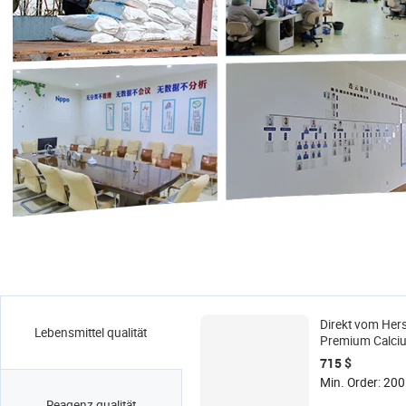
Direkt vom Herst
Lebensmittel qualität
Premium Calciu
Flocken in Lebe
715 $
und Pharmaqual
Min. Order: 200
CaCl2 Dihydrat 
Reagenz qualität
Calcium-Ergän